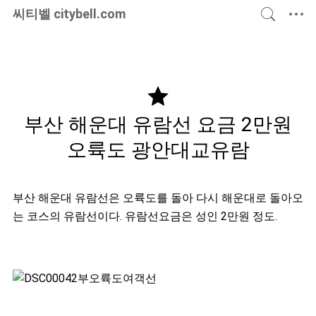
씨티벨
citybell.com
국내여행
해외여행
맛있는집
이런저런
건강한삶
부산
해운대
유람선
요금
2만원
오륙도
광안대교유람
부산 해운대 유람선은 오륙도를 돌아 다시 해운대로 돌아오
는 코스의 유람선이다. 유람선요금은 성인 2만원 정도.