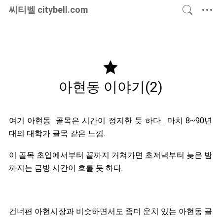
씨티벨
citybell.com
국내여행
해외여행
맛있는집
이런저런
건강한삶
아현동
이야기(2)
여기 아현동 골목은 시간이 정지한 듯 하다 . 마치 8~90년
대의 대학가 골목 같은 느낌.
이 골목 초입에서부터 끝까지 거쳐가면 초저녁부터 늦은 밤
까지는 금방 시간이 흐를 듯 하다.
건너편 아현시장과 비슷하면서도 좀더 운치 있는 아현동 골